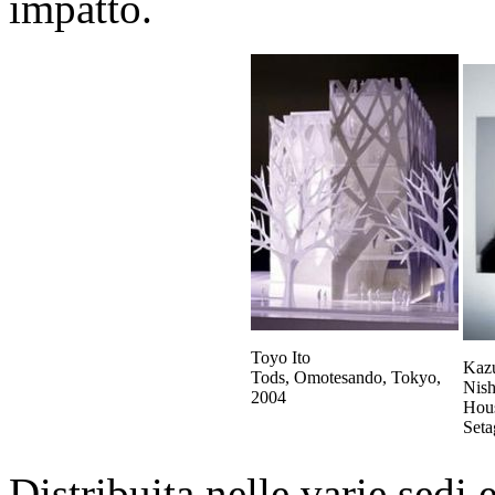
impatto.
Toyo Ito
Kazu
Tods, Omotesando, Tokyo,
Nis
2004
Hous
Seta
Distribuita nelle varie sedi 