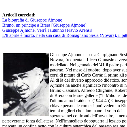
Articoli correlati:
La biografia di Giuseppe Ajmone
Bruno, un principe a Brera [Giuseppe Ajmone]
Giuseppe Ajmone. Verrà l'autunno [Flavio Arensi]
L'8 aprile è morto, nella sua casa di Romagnano Sesia (Novara), il 
Giuseppe Ajmone nasce a Carpignano Sesia (1923) dove trascorre la prima infanzia fino alla scomparsa della madre, avvenuta nel 1931. In seguito al lutto si trasferisce col padre a Novara, frequenta il Liceo Ginnasio e verso il 1937-38 inizia la propria formazione artistica nello studio dello scultore Riccardo Mella, che lo indirizza nella pratica del disegno e del modellato. Nel gennaio del '41 il padre perisce in un incidente automobilistico, pochi mesi dopo Ajmone si diploma all'Istituto Magistrale di Novara adempiendo così il desiderio paterno. Nel mese di ottobre, dopo aver superato un duro esame, viene ammesso all'Accademia di Belle Arti di Brera a Milano. Qui frequenta la scuola di affresco di Achille Funi e i corsi di pittura di Carlo Carrà: il primo gli schiude le porte del classicismo italiano, il secondo lo stimola a comprendere la cultura visiva vissuta in nome del Futurismo e della Metafisica. Al di là del diverso approccio didattico, sono due figure piene di carisma umano, capaci di stabilire una relazione franca e costruttiva con i propri allievi. L'esperienza braidense di Ajmone ha anche significato l'incontro di nuovi compagni di strada con cui discutere d'arte e mettere a confronto le prime esperienze pittoriche. In questi anni ha conosciuto, tra gli altri, Bruno Cassinari, Alfredo Chighine, Roberto Crippa, Gianni Dova, Franco Francese, Piero Giunni, Ennio Morlotti e Cesare Peverelli. Al di fuori del contesto accademico c'è il quartiere di Brera con le sue gallerie ("Il Milione" dei Ghiringhelli) i suoi locali (trattoria "Il soldato d'Italia", la Latteria Pirovini), punti d'incontro dove vivere e far fermentare la cultura. Durante l'ultimo anno braidense (1944-45) Giuseppe Ajmone raggiunge una prima maturazione artistica caratterizzata da stilemi pittorici prossimi al postcubismo picassiano anche se riletti in chiave personale come si può vedere in Ritratto di vecchia del '44. È un quadro che riflette l'atmosfera drammatica della guerra; un dramma tutto interiore, vissuto nella solitaria attesa di tempi migliori che illuminano il volto della vecchia, ormai indurito e scarnificato dall'età e dal dolore. Se lo sguardo rivolto verso l'unica fonte di luce può essere letto come motivo di speranza nei confronti dell'avvenire, il nero pece delle vesti avvolge il corpo seduto, annullandone ogni forma di vitalità. Un presentimento di morte solo in parte sospeso dalla p