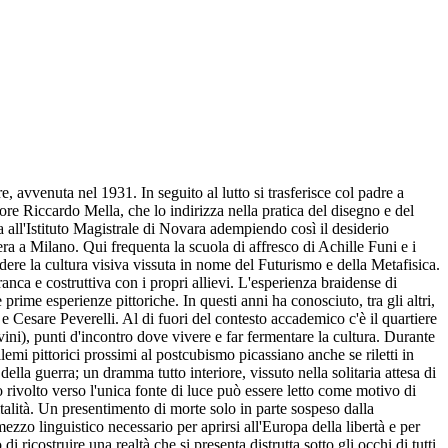
rice torinese dura fino al 1949 e in questo arco di tempo Ajmone entra in contatto con alcuni tra i principali rappresentanti della cultura letteraria italiana quali Giulio Bollati, Paolo Boringhieri, Italo Calvino, Fernanda Pivano, Franco Fortini, Natalia Ginzburg, Carlo Levi e Cesare Pavese, del quale diventa amico. Gli stessi pittori, quando si trovano a illustrare dei testi inediti di autori italiani, fanno la conoscenza dello scrittore, non senza scambi di opinione sul lavoro in corso. Nel 1948 partecipa alla Biennale d'Arte di Venezia, dove inizia ad approfondire la conoscenza dell'opera di Braque. Da questo momento in poi si allontana dal lessico picassiano per avvicinarsi a un linguaggio più sottile nella stesura dei colori, sempre più vicini a una dimensione lirica. Partecipa alla Biennale del '50 e nel 1951 vince il "Premio Senatore Borletti", riconoscimento importante perché lo introduce nel panorama artistico nazionale, offrendogli così nuove possibilità di lavoro. Nel 1954 realizza a Milano la prima mostra personale presso la Galleria Il Milione, con la presentazione in catalogo di Marco Valsecchi. A quest'anno, particolarmente felice per l'attività creativa del pittore, appartiene Frutta, una natura morta inserita in campi geometrici ben scanditi. Qui il postcubismo è del tutto riletto secondo la lezione pittorica di Braque, non senza una certa sensibilità cromatica di ascendenza espressionista che secondo Roberto Tassi può risalire a Matisse per l'intensità del colore e l'uniformità della stesura. A parte i richiami alla cultura pittorica francese è giusto tuttavia ribadire l'identità estetica italiana di Ajmone, fortemente legata alla dimensione poetica della propria terra. Più spregiudicata nella sua riuscita sintesi pittorica è Paesaggio (1954), dove le pennellate incarnano di colpo la consistenza del cielo e della terra. Un'opera felice negli esiti creativi e apprezzata dallo stesso Raffaele Carrieri che la ebbe nella propria collezione. Nel '54 trasferisce lo studio in via Sant'Agnese nei pressi di Sant'Ambrogio, una zona di Milano in cui si conservano ancora delle porzioni di terreno verde all'interno delle case. Qui si sono formati giardini folti di vegetazione, in gran parte recintati dalle mura cieche degli edifici. Il nuovo studio di Ajmone si apre proprio a questo tipo di realtà che finisce per essere indagata dallo sguardo del pittore. Ha inizio un nuovo ciclo di quadri ispirati alla natura, ma non è la scelta del tema a stabilire la novità del lavoro perché già da prima l'artista ha dipinto paesaggi sia en plein-air che a memoria. È il tipo di esperienza pesistica, tutta concentrata nell'intima segretezza dell'hortus conclusus, pienamente vissuta nella frequentazione quotidiana dello studio, a rinnovare la propria ricerca pittorica. Si tratta di un giardino circoscritto a pochi metri quadrati di terra, ma basta saperlo guardare per scoprire entro i suoi confini una fonte continua di stimoli percettivi. La vita del regno vegetale, il ciclo delle stagioni, il mutare degli agenti atmosferici, la percezione della realtà condizionata dal punto di vista, dal proprio stato d'animo, portano l'artista a intensificare la qualità estetica dei propri quadri dove si perde il confine tra interno ed esterno; dove le forme non marcano più in modo netto i propri contorni perché tutto trascolora in una squisita profondità tonale. Lo stesso taglio verticale di molte opere di questo periodo (1954-1957 c.), sottolinea l'attenzione per una natura costretta a sfogarsi verso l'alto perché chiusa tra le mura della città, perch