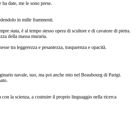
e ha date, me le sono prese.
plodendolo in mille frammenti.
pre stata, è al tempo stesso opera di scultore e di cavatore di pietra.
ezza della massa muraria.
nesse tra leggerezza e pesantezza, trasparenza e opacità.
maginario navale, suo, ma poi anche mio nel Beaubourg di Parigi.
ato.
a con la scienza, a costruire il proprio linguaggio nella ricerca