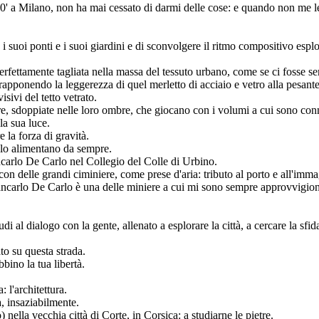
60' a Milano, non ha mai cessato di darmi delle cose: e quando non me l
on i suoi ponti e i suoi giardini e di sconvolgere il ritmo compositivo es
erfettamente tagliata nella massa del tessuto urbano, come se ci fosse sem
trapponendo la leggerezza di quel merletto di acciaio e vetro alla pesant
isivi del tetto vetrato.
ere, sdoppiate nelle loro ombre, che giocano con i volumi a cui sono con
la sua luce.
 la forza di gravità.
 lo alimentano da sempre.
carlo De Carlo nel Collegio del Colle di Urbino.
 con delle grandi ciminiere, come prese d'aria: tributo al porto e all'im
Giancarlo De Carlo è una delle miniere a cui mi sono sempre approvvigion
di al dialogo con la gente, allenato a esplorare la città, a cercare la sfid
o su questa strada.
bino la tua libertà.
 l'architettura.
à, insaziabilmente.
) nella vecchia città di Corte, in Corsica: a studiarne le pietre.