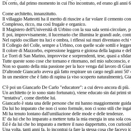
Di certo, dal primo momento in cui l'ho incontrato, ed erano gli anni 
Come architetto, innanzitutto.
Il villaggio Matteotti ha il merito di riuscire a far volare il cemento c
Complesso, ricco, ma così frugale e organico.
Il Magistero dell'Università di Urbino con la sua sala semi-circolare, p
E poi, improvvisamente, il lucernario che illumina le grandi aule, con
Nel rapido oscillare tra luci e ombra, i riflessi sui muri diventano echi v
Il Collegio del Colle, sempre a Urbino, con quelle scale sottili e legg
Il colore di Mazzorbo, espressione leggera e gioiosa della laguna e del
Le Torri di San Marino, improvvise e sorprendenti, tese, quasi a sfidare
Tutte queste sono cose che tornano e ritornano, nel mio subconscio, e
Non so quanto della mia passione per la luce venga dal lavoro di Gian
D'altronde Giancarlo aveva già fatto respirare un cargo negli anni 50'
In un mestiere che è fatto di rapina (a viso scoperto naturalmente), 
C'è poi un Giancarlo De Carlo "educatore": a cui devo ancora di più.
Un architetto (e io sono stato fortunato), viene educato sin dai primi stu
"tentativa", come direbbe lui.
Giancarlo è stata una delle persone che mi hanno maggiormente guidat
Da lui ho imparato che non ci sono formule, non ci sono stili che ingab
Mi ha tenuto lontano dall'umiliazione delle mode e delle tendenze.
E' da lui che ho imparato a mettere tutta la mia energia in una sola cosa:
Ed è da lui che ho imparato a mettere il naso dappertutto, con curiosit
Una volta, tanti anni fa, lo incontrai (a fare la stessa cosa che facevo io